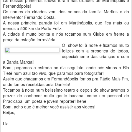
Os nossos primeiros shows foram nas cidades de Martinópolis e
Fernandópolis!
Os nomes da cidades vem dos nomes da família Martins e do
interventor Fernando Costa.
A nossa primeira parada foi em Martinópolis, que fica mais ou
menos a 500 km de Porto Feliz.
A cidade é muito bonita e nós tocamos num Clube em frente a
praça da estação ferroviária.
O show foi à noite e
ficamos muito
felizes com a presença de todos,
especialmente das crianças e com
a Banda Marcial!
Bom, pegamos a estrada no dia seguinte, onde nós vimos o Rio
Tietê num azul tão vivo, que paramos para fotografar!
Assim que chagamos em Fernandópolis fomos pra Rádio Mais Fm,
onde fomos recebidas pela Daniela!
Tocamos à noite num belissímo teatro e depois do show tivemos o
prazer de conhecer muita gente bacana, como um pessoal de
Piracicaba, um poeta e jovem reporter! hehe
Bom, acho que é melhor você assistir aos videos!
Beijos,
Lia