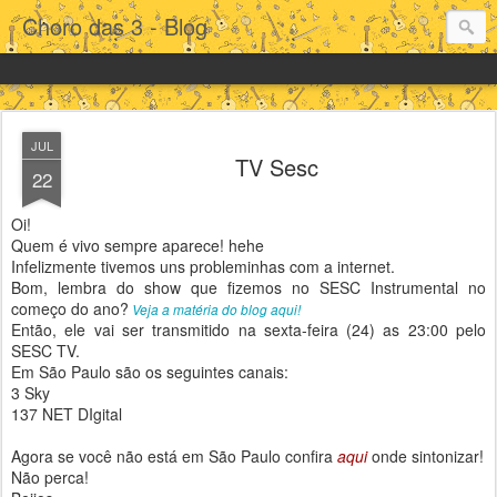
Choro das 3 - Blog
JUL
TV Sesc
22
Oi!
Quem é vivo sempre aparece! hehe
Infelizmente tivemos uns probleminhas com a internet.
Bom, lembra do show que fizemos no SESC Instrumental no
começo do ano?
Veja a matéria do blog aqui!
Então, ele vai ser transmitido na sexta-feira (24) as 23:00 pelo
SESC TV.
Em São Paulo são os seguintes canais:
3 Sky
137 NET DIgital
Agora se você não está em São Paulo confira
aqui
onde sintonizar!
Não perca!