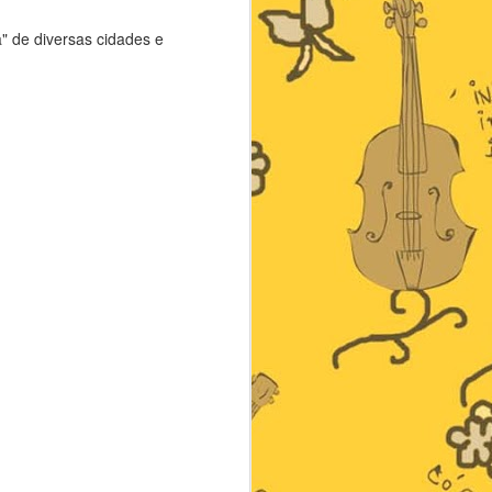
" de diversas cidades e
Cacildo
4
Silva
Essa semana
recebemos um
presente único!!
O Cacildo no
Manhã
8
enviou uma poesia
Nostálgica
linda!
Ontem nos
Não deixem de
sentimos como
conferir.
Ernesto Nazareth,
sabe por quê?
Ah, e respondendo
um pergunta do
Tocamos em uma
Cacildo,