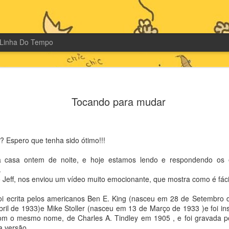
Linha Do Tempo
Tocando para mudar
? Espero que tenha sido ótimo!!!
 casa ontem de noite, e hoje estamos lendo e respondendo os 
.
Jeff, nos enviou um vídeo muito emocionante, que mostra como é fáci
oi ecrita pelos americanos Ben E. King (nasceu em 28 de Setembro d
ril de 1933)e Mike Stoller (nasceu em 13 de Março de 1933 )e foi i
com o mesmo nome, de Charles A. Tindley em 1905 , e foi gravada por
 versão.