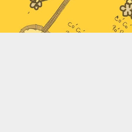
volta!
Queridos leitores,
após um longo
período de "não
escrever" no blog,
nós resolvemos
voltar à vida de
blogueiras, hehe.
Acompanhe esses
posts sobre
música, pois, por
tráz de uma
música que você
gosta, pode haver
uma grande
história.