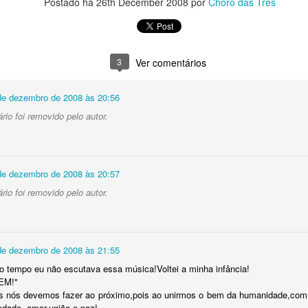
Postado há
26th December 2008
por
Choro das Três
3
Ver comentários
olim
7
de dezembro de 2008 às 20:56
o bandolinista e
io foi removido pelo autor.
do Bandolim*
m
de dezembro de 2008 às 20:57
 Carvalho ou Evandro
Duque
7
io foi removido pelo autor.
Pessoa, PB
Estrada
ulo, SP 30/10/1994),
Meyer
s de idade, se
 para o Rio de
Ontem foi o
de dezembro de 2008 às 21:55
aniversário de
grande flautista
 tempo eu não escutava essa música!Voltei a minha infância!
brasileiro e de
EM!"
Lala
5
certo modo nosso
s nós devemos fazer ao próximo,pois ao unirmos o bem da humanidade,com 
edade, amor,união e paz!