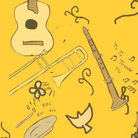
Cecília.
TEMEC
Arte de Fã!
4
6
Tocamos nesse
É com muita
sábado em Itu na
alegria que
ASSATEMEC!
postamos hoje um
presentão que
A ASSATEMEC
recebemos do
realiza um
Beguito!
trabalho muito
legal com crianças
Ele nos enviou 4