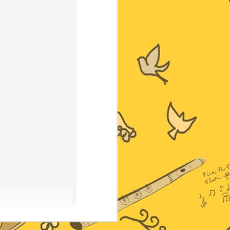
Oi
Nós pegamos uma
agenda; uma
enciclopédia da
música brasileira
(enorme) e
anotamos na
agenda todos os
músicos e
compositores que
fazem parte do
nosso meio. E
depois, escolhi
alguns
compositores
clássicos.
orão
3