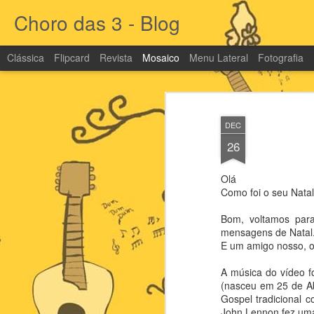
Choro das 3 - Blog
Clássica
Flipcard
Revista
Mosaico
Menu Lateral
Fotografia
DEC
26
Olá
Como foi o seu Natal
Bom, voltamos para
mensagens de Natal
E um amigo nosso, o 
A música do vídeo f
(nasceu em 25 de Ab
Gospel tradicional 
John Lennon fez uma